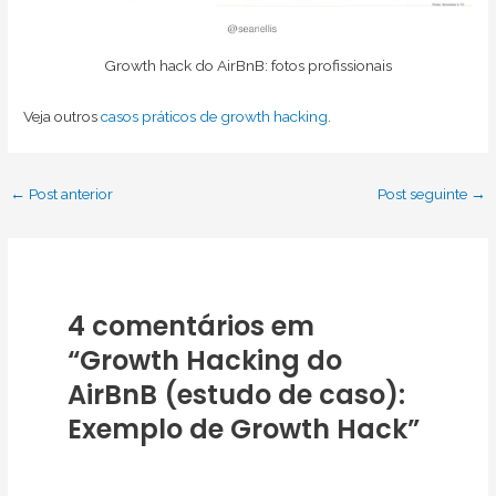
Growth hack do AirBnB: fotos profissionais
Veja outros
casos práticos de growth hacking
.
Post
←
Post anterior
Post seguinte
→
navigation
4 comentários em
“Growth Hacking do
AirBnB (estudo de caso):
Exemplo de Growth Hack”