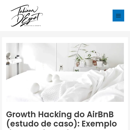
Ir
para
o
Main
conteúdo
Men
Growth Hacking do AirBnB
(estudo de caso): Exemplo