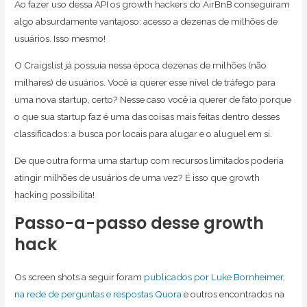
Ao fazer uso dessa API os growth hackers do AirBnB conseguiram
algo absurdamente vantajoso: acesso a dezenas de milhões de
usuários. Isso mesmo!
O Craigslist já possuía nessa época dezenas de milhões (não
milhares) de usuários. Você ia querer esse nível de tráfego para
uma nova startup, certo? Nesse caso você ia querer de fato porque
o que sua startup faz é uma das coisas mais feitas dentro desses
classificados: a busca por locais para alugar e o aluguel em si.
De que outra forma uma startup com recursos limitados poderia
atingir milhões de usuários de uma vez? É isso que growth
hacking possibilita!
Passo-a-passo desse growth
hack
Os screen shots a seguir foram
publicados por Luke Bornheimer,
na rede de perguntas e respostas Quora
e outros encontrados na