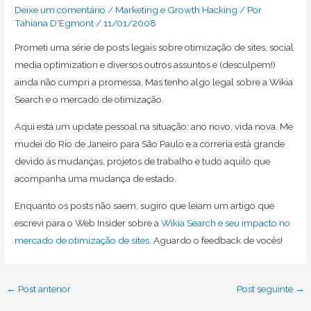
Deixe um comentário
/
Marketing e Growth Hacking
/ Por
Tahiana D'Egmont
/
11/01/2008
Prometi uma série de posts legais sobre otimização de sites, social
media optimization e diversos outros assuntos e (desculpem!)
ainda não cumpri a promessa. Mas tenho algo legal sobre a Wikia
Search e o mercado de otimização.
Aqui está um update pessoal na situação: ano novo, vida nova. Me
mudei do Rio de Janeiro para São Paulo e a correria está grande
devido às mudanças, projetos de trabalho e tudo aquilo que
acompanha uma mudança de estado.
Enquanto os posts não saem, sugiro que leiam um artigo que
escrevi para o Web Insider sobre a
Wikia Search e seu impacto no
mercado de otimização de sites
. Aguardo o feedback de vocês!
Post
←
Post anterior
Post seguinte
→
navigation