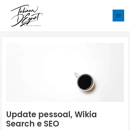
Ir
para
o
Main
conteúdo
Men
Update pessoal, Wikia
Search e SEO