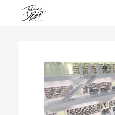
Ir
para
o
conteúdo